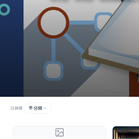
layers
分類
tune
expand_more
篩選