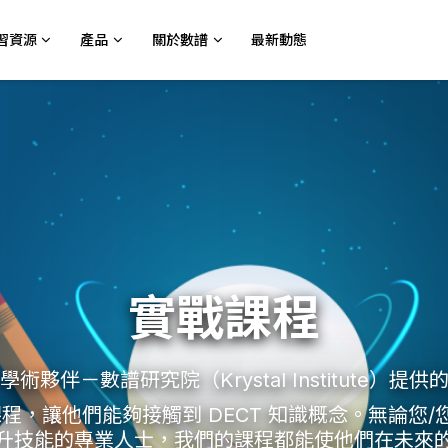
習資源
產品
關於數譜
最新動態
實戰課程
術夥伴－數譜研究院（Krystal Institute）提
，讓他們能夠接觸到 DECT 知識概念。無論您/您的
升技能的專業人士，我們的課程都能使他們在未來