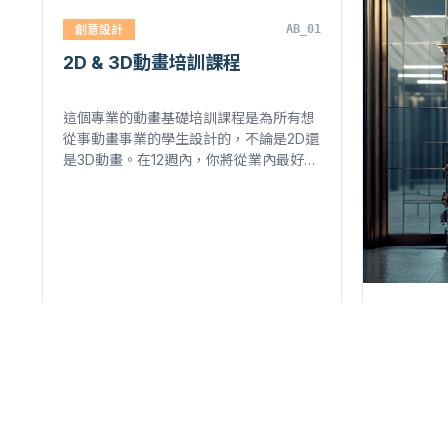
創意設計
AB_01
2D & 3D動畫培訓課程
這個專業的動畫基礎培訓課程是為所有想
從事動畫事業的學生設計的，不論是2D還
是3D動畫。在12週內，你將從業內最好的
動畫師身上獲得寶貴經驗，打造堅實的動
畫原理基礎。該課程將首先追溯動畫的歷
史，然後闡述動畫製作過程，最後涵蓋使
用2D和3D工具實行動畫製作。該課程還
將重點介紹角色動畫…
人工智能 
AI 圖
課程旨在
（AI）
中，創造