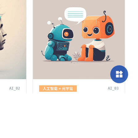
widgets
AI_02
人工智能 + 元宇宙
AI_03
AI 寫作生成課程
成音樂的過
在本課程中，學生將會了解自然語言處理
並使用機器
(NLP) 技術，以及學習常用的語言模型，
的音樂，包
如 RNN、LSTM 和 Transformer。學生也
音樂等。這
會以 ChatGPT 工具為學習模型，學會包