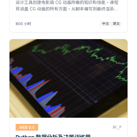
设计工具创建电影级 CG 动画所需的知识和技能。课程
将涵盖 CG 动画的所有方面，从脚本编写到最终渲染，
学生将在所有相关技术领域打下坚实的基础。通过本课
程，学生将学习使用 AI 工具来加速动画制作过程，创作
800 小时
中文
英文
出逼真、震...
WEB 3.0
BC_P