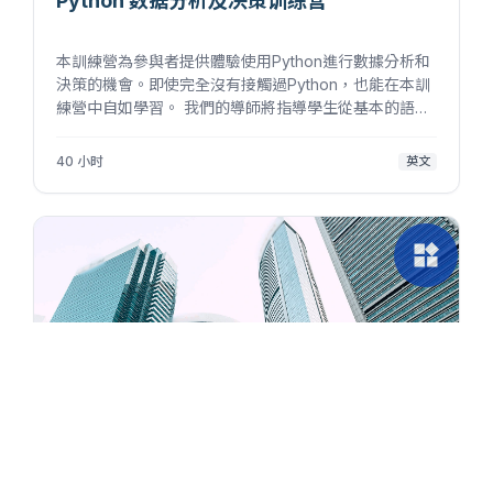
Python 数据分析及决策训练营
本訓練營為參與者提供體驗使用Python進行數據分析和
決策的機會。即使完全沒有接觸過Python，也能在本訓
練營中自如學習。 我們的導師將指導學生從基本的語法
開始學習Python的基礎知識，之後再帶領他們在實踐中
學習更複雜的數據分析操作。 在訓練營尾聲，學生需要
40 小时
英文
完成知識...
widgets