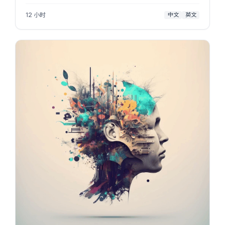
何選取及構建關鍵詞彙以控制角色特徵生成，以獲得適
用於商業用途的概念設計圖。導師並會向學生介紹如何
12 小时
中文
英文
使用AI工具將他們天馬行空的想法...