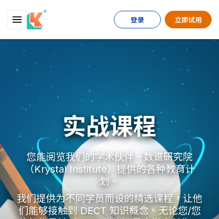
登录
立即试用
实战课程
您能阅览我们的学术伙伴－数谱研究院
（Krystal Institute）提供的各种教育计
划。
我们提供为不同学员而设的精选课程，让他
们能够接触到 DECT 知识概念。无论您/您