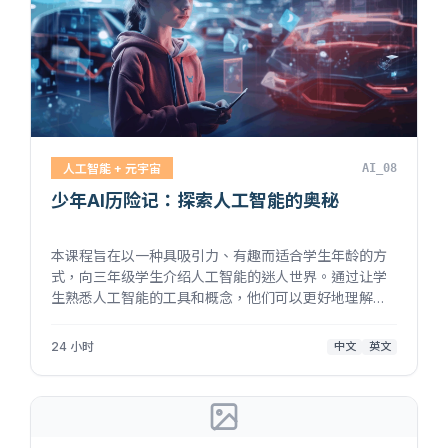
人工智能 + 元宇宙
AI_08
少年AI历险记：探索人工智能的奥秘
本课程旨在以一种具吸引力、有趣而适合学生年龄的方
式，向三年级学生介绍人工智能的迷人世界。通过让学
生熟悉人工智能的工具和概念，他们可以更好地理解他
们身处的、越发数字化的世界，并培养基本技能为未来
作准备。通过实践活动、游戏、创意练习和富趣味性的
24 小时
中文
英文
最终项目，课程将鼓励学生对人工智能...