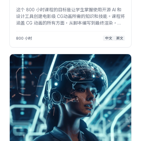
这个 800 小时课程的目标是让学生掌握使用开源 AI 和
设计工具创建电影级 CG动画所需的知识和技能。课程将
涵盖 CG 动画的所有方面，从脚本编写到最终渲染，学
生将在所有相关技术领域打下坚实的基础。通过本课
程，学生将学习使用 AI 工具来加速动画制作过程，创作
800 小时
中文
英文
出逼真、震撼...