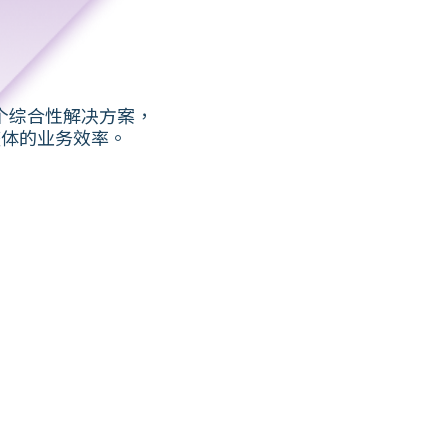
⼀个综合性解决⽅案，
整体的业务效率。