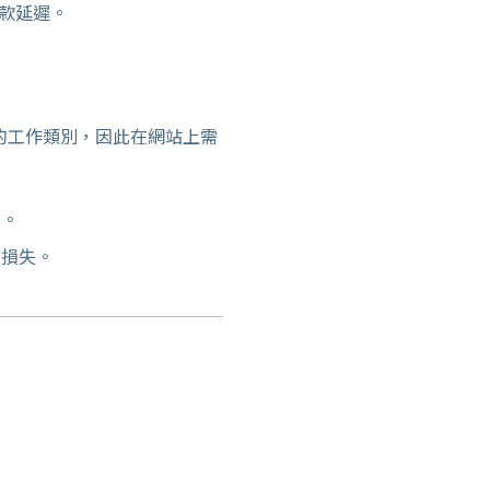
收款延遲。
的工作類別，因此在網站上需
幣。
的損失。