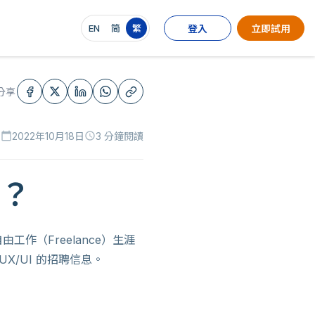
EN
简
繁
登入
立即試用
分享
2022年10月18日
3 分鐘閱讀
calendar_today
schedule
涯？
（Freelance）生涯
X/UI 的招聘信息。