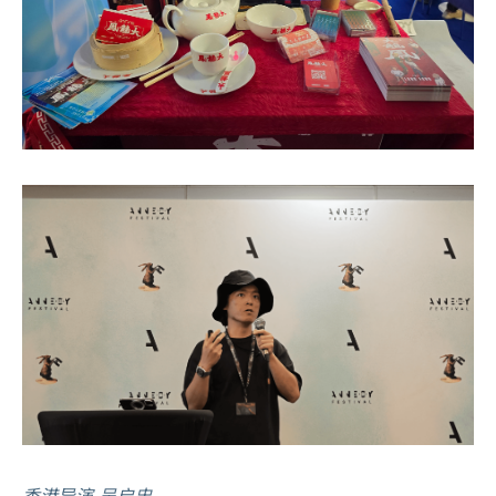
香港导演 吴启忠