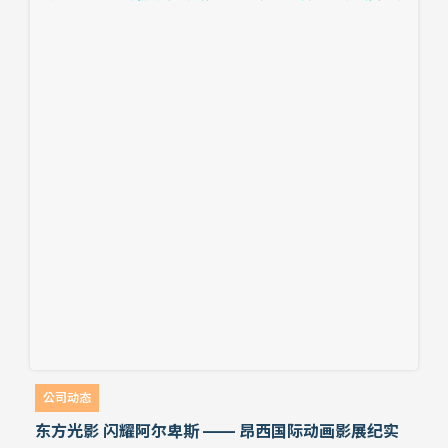
公司动态
东方光影 闪耀阿尔卑斯 —— 昂西国际动画影展纪实