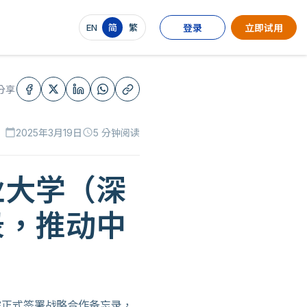
EN
简
繁
登录
立即试用
分享
2025年3月19日
5 分钟阅读
calendar_today
schedule
业大学（深
录，推动中
院正式签署战略合作备忘录，